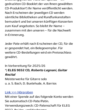
gedruckten CD-Booklet der von Ihnen gewählten
CD-Produktion*) Ihr Name veröffentlicht werden.
Nach Erscheinen der jeweiligen CD werden
sämtliche Bibliotheken und Rundfunkanstalten
bemustert und bei unseren künftigen Konzerten
zum Kauf angeboten. So bleibt Ihr Name –
zusammen mit den unseren – für die Nachwelt
in Erinnerung.
Jeder Pate erhält nach Erscheinen der CD, für die
er gespendet hat, ein Belegexemplar. Für
weitere CD-Bestellungen wird ein Preisnachlass
gewährt.
In Vorbereitung für 2025/26
*)
ELEG 9032 CD,
Roberto Legnani, Guitar
Recital
Meisterwerke für Gitarre solo
u. a. S. Bach, D. Buxtehude, A. Barrios
Link >>> Hörproben
Mit einer Spende auf das folgende Konto werden
Sie automatisch CD-Pate/Patin.
Verwendungszweck: CD-Patenschaft für ELEG
9032, Ihr Vor- und Nachname