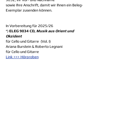
sowie Ihre Anschrift, damit wir Ihnen ein Beleg-
Exemplar zusenden können.
In Vorbereitung für 2025/26
*)
ELEG 9034 CD,
Musik aus Orient und
Okzident
für Cello und Gitarre
(Vol. I)
Ariana Burstein & Roberto Legnani
für Cello und Gitarre
Link >>> Hörproben
In Vorbereitung für 2025/26
*)
ELEG 9036 CD,
Musik aus Orient und
Okzident
für Cello und Gitarre
(Vol. II)
Ariana Burstein & Roberto Legnani
>>> Hörproben
Mit einer Spende auf das folgende Konto