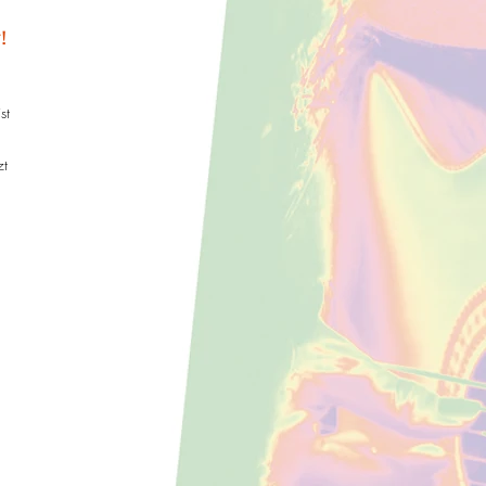
!
st
zt
h