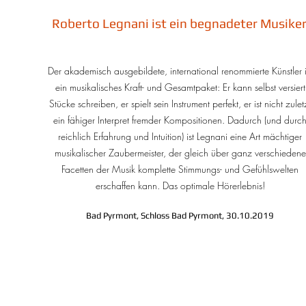
Roberto Legnani ist ein begnadeter Musiker
Der akademisch ausgebildete, international renommierte Künstler i
ein musikalisches Kraft- und Gesamtpaket: Er kann selbst versiert
Stücke schreiben, er spielt sein Instrument perfekt, er ist nicht zulet
ein fähiger Interpret fremder Kompositionen. Dadurch (und durc
reichlich Erfahrung und Intuition) ist Legnani eine Art mächtiger
musikalischer Zaubermeister, der gleich über ganz verschiedene
Facetten der Musik komplette Stimmungs- und Gefühlswelten
erschaffen kann. Das optimale Hörerlebnis!
Bad Pyrmont, Schloss Bad Pyrmont, 30.10.2019