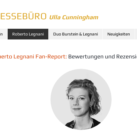
RESSEBÜRO
Ulla Cunningham
in
Roberto Legnani
Duo Burstein & Legnani
Neuigkeiten
erto Legnani Fan-Report:
Bewertungen und Rezens