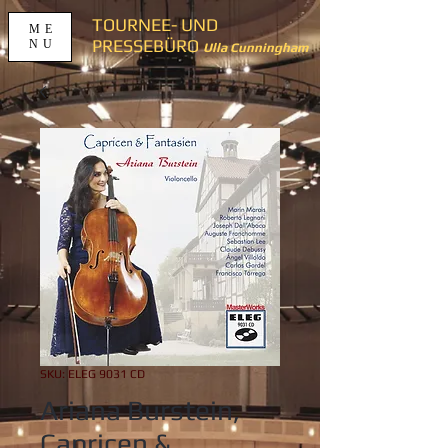
TOURNEE- UND
ME
PRESSEBÜRO
NU
Ulla Cunningham
SKU: ELEG 9031 CD
Ariana Burstein,
Capricen &