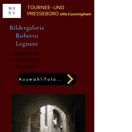
TOURNEE- UND
ME
PRESSEBÜRO
NU
Ulla Cunningham
Bildergalerie
Roberto
Legnani
Leben in der
Altstadt von
Jerusalem
Auswahl-Fotos auf Leinwand mit Keilrahmen