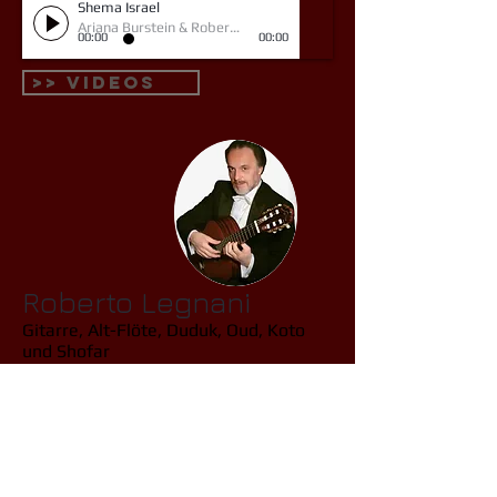
Shema Israel
Ariana Burstein & Roberto Legnani
00:00
00:00
>> Videos
Roberto Legnani
Gitarre, Alt-Flöte, Duduk, Oud, Koto
und Shofar
Studium an der Staatlichen
Hochschule für Musik und an der
Universität in Freiburg. Gefördert
durch Stipendien, u. a. durch die
Kunststiftung Baden-Württemberg.