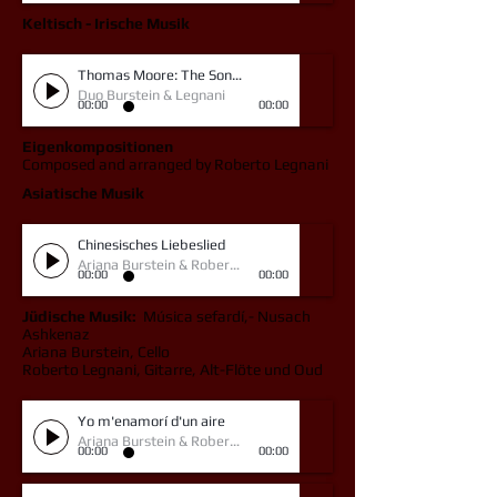
Keltisch - Irische Musik
Thomas Moore: The Song of Fionnuala
Duo Burstein & Legnani
00:00
00:00
Eigenkompositionen
Composed and arranged by Roberto Legnani
Asiatische Musik
Chinesisches Liebeslied
Ariana Burstein & Roberto Legnani
00:00
00:00
Jüdische Musik:
Música sefardí,- Nusach
Ashkenaz
Ariana Burstein, Cello
Roberto Legnani, Gitarre, Alt-Flöte und Oud
Yo m'enamorí d'un aire
Ariana Burstein & Roberto Legnani
00:00
00:00