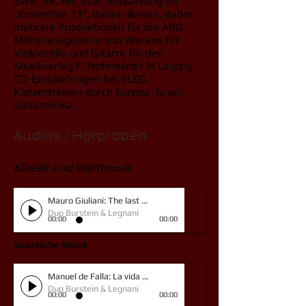
SWR, SR, HR, SDR. Mitwirkung im
„Ensemble 13“, Baden-Baden, dabei
mehrere Produktionen für die ARD.
Mitherausgeberin von Werken für
Violoncello und Gitarre für den
Musikverlag F. Hofmeister in Leipzig.
CD-Einspielungen bei ELEG.
Konzertreisen durch Europa, Israel,
Südamerika.
Audios / Hörproben
Klassik und Weltmusik
Mauro Giuliani: The last Rose of Summer
Duo Burstein & Legnani
00:00
00:00
Spanische Musik
Manuel de Falla: La vida breve
Duo Burstein & Legnani
00:00
00:00