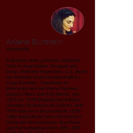
Ariana Burstein
Violoncello​
In Buenos Aires geboren, studierte
Cello in Argentinien, Uruguay und
Israel. Mehrere Stipendien, u. a. durch
die Amerika-Israel Gesellschaft für
junge Künstler. Teilnahme an
Meisterkursen bei Pierre Fournier,
Leonard Rose und Arto Noras. Von
1973 bis 1978 Mitglied des Kibbutz
Chamber Orchestra als Solistin. Seit
1978 lebt sie in Deutschland. 1978–
1980 Solocellistin beim Städtischen
Orchester Bremerhaven. Rundfunk-
und Fernsehaufnahmen: ARD, ZDF,