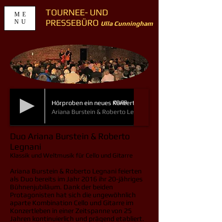
TOURNEE- UND
ME
PRESSEBÜRO
NU
Ulla Cunningham
Hörproben ein neues Konzert-Projekt
00:00
Ariana Burstein & Roberto Legnani
Duo Ariana Burstein & Roberto
Legnani
Klassik und Weltmusik für Cello und Gitarre
Ariana Burstein & Roberto Legnani feierten
als Duo bereits im Jahr 2016 ihr 20-jähriges
Bühnenjubiläum. Dank der beiden
Protagonisten hat sich die ungewöhnlich
aparte Kombination Cello und Gitarre im
Konzertleben in einer Zeitspanne von 25
Jahren kontinuierlich und prägend etabliert.