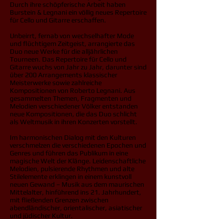
Durch ihre schöpferische Arbeit haben
Burstein & Legnani ein völlig neues Repertoire
für Cello und Gitarre erschaffen.
Unbeirrt, fernab von wechselhafter Mode
und flüchtigem Zeitgeist, arrangierte das
Duo neue Werke für die alljährlichen
Tourneen. Das Repertoire für Cello und
Gitarre wuchs von Jahr zu Jahr, darunter sind
über 200 Arrangements klassischer
Meisterwerke sowie zahlreiche
Kompositionen von Roberto Legnani. Aus
gesammelten Themen, Fragmenten und
Melodien verschiedener Völker entstanden
neue Kompositionen, die das Duo schlicht
als Weltmusik in ihren Konzerten vorstellt.
Im harmonischen Dialog mit den Kulturen
verschmelzen die verschiedenen Epochen und
Genres und führen das Publikum in eine
magische Welt der Klänge. Leidenschaftliche
Melodien, pulsierende Rhythmen und alte
Stilelemente erklingen in einem kunstvoll
neuen Gewand – Musik aus dem maurischen
Mittelalter, hinführend ins 21. Jahrhundert,
mit fließenden Grenzen zwischen
abendländischer, orientalischer, asiatischer
und jüdischer Kultur.